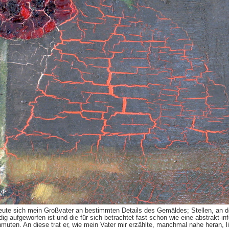
eute sich mein Großvater an bestimmten Details des Gemäldes; Stellen, an d
g aufgeworfen ist und die für sich betrachtet fast schon wie eine abstrakt-in
muten. An diese trat er, wie mein Vater mir erzählte, manchmal nahe heran, l