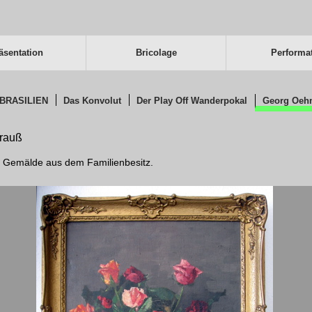
äsentation
Bricolage
Performat
BRASILIEN
Das Konvolut
Der Play Off Wanderpokal
Georg Oeh
rauß
es Gemälde aus dem Familienbesitz.