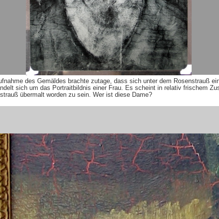
fnahme des Gemäldes brachte zutage, dass sich unter dem Rosenstrauß ein
ndelt sich um das Portraitbildnis einer Frau. Es scheint in relativ frischem Zu
trauß übermalt worden zu sein. Wer ist diese Dame?