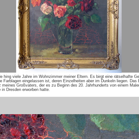
 hing viele Jahre im Wohnzimmer meiner Eltern. Es birgt eine rätselhafte Ge
ne Farblagen eingelassen ist, deren Einzelheiten aber im Dunkeln liegen. Das
 meines Großvaters, der es zu Beginn des 20. Jahrhunderts von einem Maler
in Dresden erworben hatte.