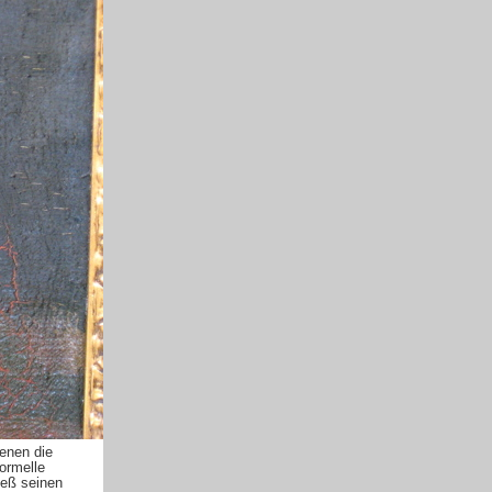
enen die
formelle
ieß seinen